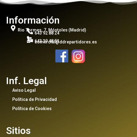
Información
Rio Tormes, 7. Móstoles (Madrid)
643 92 88 24
643 39 48 51
comercial@ddrepartidores.es
Inf. Legal
Aviso Legal
Política de Privacidad
Política de Cookies
Sitios