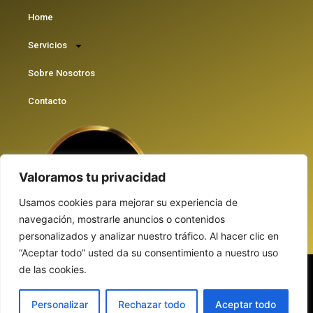
Home
Servicios
Sobre Nosotros
Contacto
Valoramos tu privacidad
Usamos cookies para mejorar su experiencia de
navegación, mostrarle anuncios o contenidos
personalizados y analizar nuestro tráfico. Al hacer clic en
“Aceptar todo” usted da su consentimiento a nuestro uso
de las cookies.
Copyright © 2024 D&D Repartidores | Todos los derechos reservados
Personalizar
Rechazar todo
Aceptar todo
Created by
yacoWeb.com